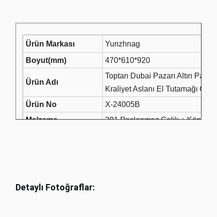
Ürün Markası
Yunzhnag
Boyut(mm)
470*610*920
Toptan Dubai Pazarı Altın Pasla
Ürün Adı
Kraliyet Aslanı El Tutamağı Ote
Ürün No
X-24005B
Malzeme
201 Paslanmaz Çelik + Köpük M
Boru Kalınlığı
0.8/1.0/1.2mm.
Boru Rengi
Altın / Gül Altın / Orijinal.
T/T; Üretimden önce %30 depozi
Ödeme
%70 bakiye ödemesi.
Detaylı Fotoğraflar:
Uygulama
Otel / Ziyafet / Düğün / Yemek / Et