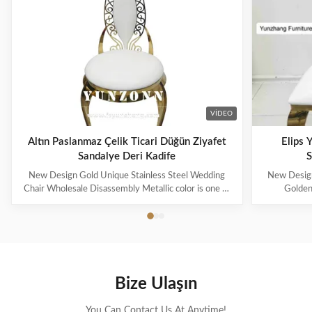
VIDEO
Altın Paslanmaz Çelik Ticari Düğün Ziyafet
Elips 
Sandalye Deri Kadife
S
New Design Gold Unique Stainless Steel Wedding
New Design
Chair Wholesale Disassembly Metallic color is one of
Golden
the representative colors of advanced feeling
represented n
nowadays, also be the color that can improve
wait for me
household to decorate quality most. Modern French
royal famil
light luxury style, simple but without losing the ...
More and mo
Bize Ulaşın
You Can Contact Us At Anytime!