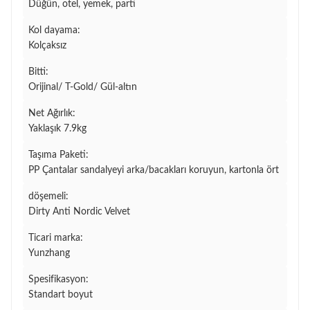
Düğün, otel, yemek, parti
Kol dayama:
Kolçaksız
Bitti:
Orijinal/ T-Gold/ Gül-altın
Net Ağırlık:
Yaklaşık 7.9kg
Taşıma Paketi:
PP Çantalar sandalyeyi arka/bacakları koruyun, kartonla ört
döşemeli:
Dirty Anti Nordic Velvet
Ticari marka:
Yunzhang
Spesifikasyon:
Standart boyut