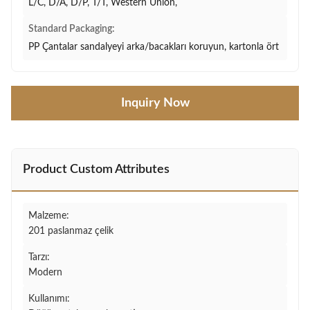
L/C, D/A, D/P, T/T, Western Union,
Standard Packaging:
PP Çantalar sandalyeyi arka/bacakları koruyun, kartonla ört
Inquiry Now
Product Custom Attributes
Malzeme:
201 paslanmaz çelik
Tarzı:
Modern
Kullanımı: