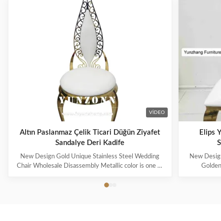
VIDEO
Altın Paslanmaz Çelik Ticari Düğün Ziyafet
Elips 
Sandalye Deri Kadife
S
New Design Gold Unique Stainless Steel Wedding
New Design
Chair Wholesale Disassembly Metallic color is one of
Golden
the representative colors of advanced feeling
represented n
nowadays, also be the color that can improve
wait for me
household to decorate quality most. Modern French
royal famil
light luxury style, simple but without losing the ...
More and mo