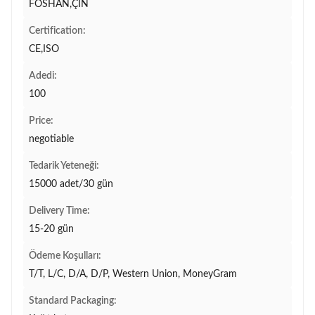
FOSHAN,ÇİN
Certification:
CE,ISO
Adedi:
100
Price:
negotiable
Tedarik Yeteneği:
15000 adet/30 gün
Delivery Time:
15-20 gün
Ödeme Koşulları:
T/T, L/C, D/A, D/P, Western Union, MoneyGram
Standard Packaging: