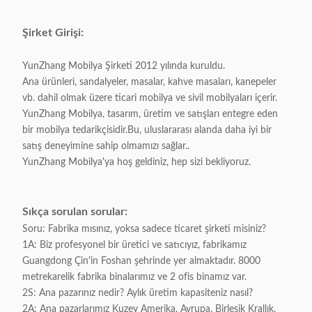
Temel malzeme:
Paslanmaz çelik 201
Şirket Girişi:
YunZhang Mobilya Şirketi 2012 yılında kuruldu.
Paketleme:
4 parça / 1 karton
Ana ürünleri, sandalyeler, masalar, kahve masaları, kanepeler
vb. dahil olmak üzere ticari mobilya ve sivil mobilyaları içerir.
Ambalaj hacmi:
0.45 CBM / 1 karton
YunZhang Mobilya, tasarım, üretim ve satışları entegre eden
bir mobilya tedarikçisidir.Bu, uluslararası alanda daha iyi bir
Uygulanabilir:
Yetişkin
satış deneyimine sahip olmamızı sağlar..
YunZhang Mobilya'ya hoş geldiniz, hep sizi bekliyoruz.
Özel:
- Evet.
Sıkça sorulan sorular:
Soru: Fabrika mısınız, yoksa sadece ticaret şirketi misiniz?
1A: Biz profesyonel bir üretici ve satıcıyız, fabrikamız
Guangdong Çin'in Foshan şehrinde yer almaktadır. 8000
metrekarelik fabrika binalarımız ve 2 ofis binamız var.
2S: Ana pazarınız nedir? Aylık üretim kapasiteniz nasıl?
2A: Ana pazarlarımız Kuzey Amerika, Avrupa, Birleşik Krallık,