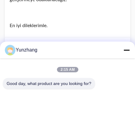
En iyi dileklerimle.
Yunzhang
Önceki yazı
This is the first post
2:15 AM
Sonraki yazı
Müşteri Görüşleri Bizim İçin Önemlidir!
Good day, what product are you looking for?
86-133-78480182